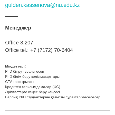
gulden.kassenova@nu.edu.kz
Менеджер
Office 8.207
Office tel.: +7 (7172) 70-6404
Міндеттері:
PhD бітіру туралы есеп
PhD білім беру келісімшарттары
GTA тапсырмасы
Кредиттік тағылымдамалар (UG)
Әріптестерге кеңес беру кеңсесі
Барлық PhD студенттеріне қатысты сұрақтар/мәселелер