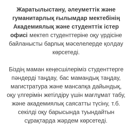
Жаратылыстану, әлеуметтік және
гуманитарлық ғылымдар мектебінің
Академиялық және студенттік істер
офисі
мектеп студенттеріне оқу үрдісіне
байланысты барлық мәселелерде қолдау
көрсетеді.
Біздің маман кеңесшілеріміз студенттерге
пәндерді таңдау, бас мамандық таңдау,
магистратура және мансапқа дайындық,
оқу үлгерімін жетілдіру үшін мағлұмат табу,
және академиялық саясатты түсіну, т.б.
секілді оқу барысында туындайтын
сұрақтарда жәрдем көрсетеді.