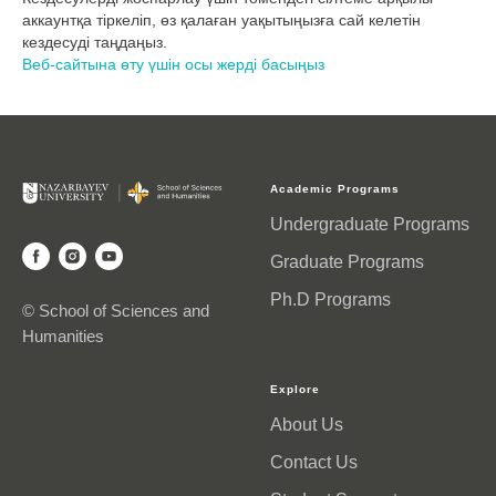
аккаунтқа тіркеліп, өз қалаған уақытыңызға сай келетін
кездесуді таңдаңыз.
Веб-сайтына өту үшін осы жерді басыңыз
Academic Programs
Undergraduate Programs
Graduate Programs
Ph.D Programs
© School of Sciences and
Humanities
Explore
About Us
Contact Us