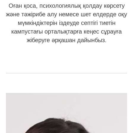
Оған қоса, психологиялық қолдау көрсету
және тәжірибе алу немесе шет елдерде оқу
мүмкіндіктерін іздеуде септігі тиетін
кампустағы орталықтарға кеңес сұрауға
жіберуге әрқашан дайынбыз.