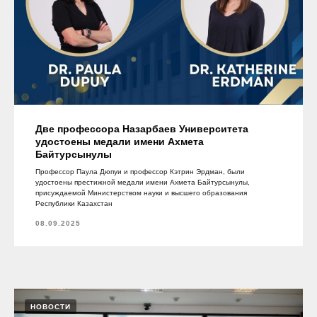
Две профессорa Назарбаев Университета
удостоены медали имени Ахмета
Байтурсынулы
Профессор Паула Дюпуи и профессор Кэтрин Эрдман, были
удостоены престижной медали имени Ахмета Байтурсынулы,
присуждаемой Министерством науки и высшего образования
Республики Казахстан
08.09.2025
НОВОСТИ