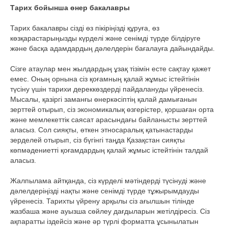
Тарих бойынша өнер бакалавры
Тарих бакалавры сізді өз пікіріңізді құруға, өз
көзқарастарыңызды күрделі және сенімді түрде білдіруге
және басқа адамдардың дәлелдерін бағалауға дайындайды.
Сізге атаулар мен жылдардың ұзақ тізімін есте сақтау қажет
емес. Оның орнына сіз қоғамның қалай жұмыс істейтінін
түсіну үшін тарихи дереккөздерді пайдалануды үйренесіз.
Мысалы, қазіргі заманғы өнеркәсіптің қалай дамығанын
зерттей отырып, сіз экономикалық өзгерістер, қоршаған орта
және мемлекеттік саясат арасындағы байланысты зерттей
аласыз. Сол сияқты, өткен этносаралық қатынастарды
зерделей отырып, сіз бүгінгі таңда Қазақстан сияқты
көпмәдениетті қоғамдардың қалай жұмыс істейтінін талдай
аласыз.
Жалпылама айтқанда, сіз күрделі мәтіндерді түсінуді және
дәлелдеріңізді нақты және сенімді түрде тұжырымдауды
үйренесіз. Тарихты үйрену арқылы сіз ағылшын тілінде
жазбаша және ауызша сөйлеу дағдыларын жетілдіресіз. Сіз
ақпаратты іздейсіз және әр түрлі форматта ұсынылатын