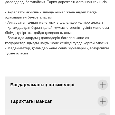
дәлелдерді бағалайсыз. Тарих дәрежесін алғаннан кейін сіз:
- Ақпаратты ағылшын тілінде жинап және өңдеп басқа
адамдармен бөлісе аласыз
- Ақпаратты талдап және мықты дәлелдер келтіре аласыз
- Қоғамдардың бұрын қалай жұмыс істегенін түсініп және осы
білімді қазіргі жағдайда қолдана аласыз
- Басқа адамдардың дәлелдерін бағалап және өз
көзқарастарыңызды нақты және сенімді түрде қорғай аласыз
- Мәдениеттер, қоғамдар және сенім жүйелерінің әртүрлілігін
түсіне аласыз
Бағдарламаның нәтижелері
Тарихтағы мансап