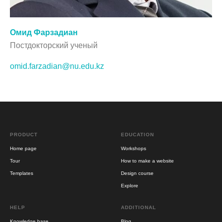
Омид Фарзадиан
Постдокторский ученый
omid.farzadian@nu.edu.kz
PRODUCT
EDUCATION
Home page
Workshops
Tour
How to make a website
Templates
Design course
Explore
HELP
ADDITIONAL
Knowledge base
Blog