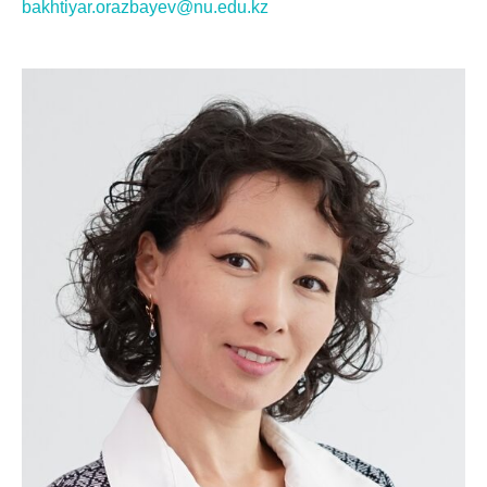
bakhtiyar.orazbayev@nu.edu.kz