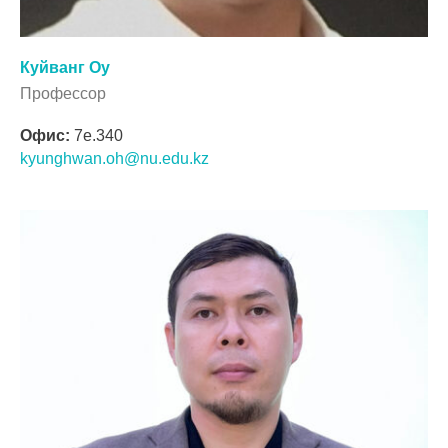
Куйванг Оу
Профессор
Офис:
7e.340
kyunghwan.oh@nu.edu.kz