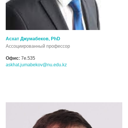
Асхат Джумабеков, PhD
Ассоциированный профессор
Офис:
7e.535
askhat.jumabekov@nu.edu.kz