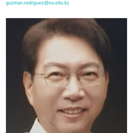
guzman.rodriguez@nu.edu.kz