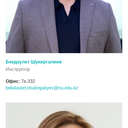
Бекдаулет Шукиргалиев
Инструктор
Офис:
7e.332
bekdaulet.shukirgaliyev@nu.edu.kz